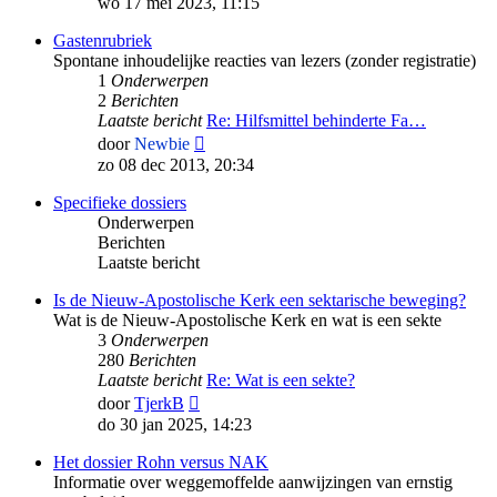
wo 17 mei 2023, 11:15
bericht
Gastenrubriek
Spontane inhoudelijke reacties van lezers (zonder registratie)
1
Onderwerpen
2
Berichten
Laatste bericht
Re: Hilfsmittel behinderte Fa…
Bekijk
door
Newbie
laatste
zo 08 dec 2013, 20:34
bericht
Specifieke dossiers
Onderwerpen
Berichten
Laatste bericht
Is de Nieuw-Apostolische Kerk een sektarische beweging?
Wat is de Nieuw-Apostolische Kerk en wat is een sekte
3
Onderwerpen
280
Berichten
Laatste bericht
Re: Wat is een sekte?
Bekijk
door
TjerkB
laatste
do 30 jan 2025, 14:23
bericht
Het dossier Rohn versus NAK
Informatie over weggemoffelde aanwijzingen van ernstig