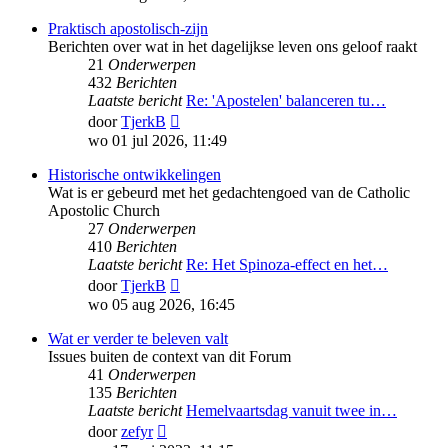
bericht
Praktisch apostolisch-zijn
Berichten over wat in het dagelijkse leven ons geloof raakt
21
Onderwerpen
432
Berichten
Laatste bericht
Re: 'Apostelen' balanceren tu…
Bekijk
door
TjerkB
laatste
wo 01 jul 2026, 11:49
bericht
Historische ontwikkelingen
Wat is er gebeurd met het gedachtengoed van de Catholic
Apostolic Church
27
Onderwerpen
410
Berichten
Laatste bericht
Re: Het Spinoza-effect en het…
Bekijk
door
TjerkB
laatste
wo 05 aug 2026, 16:45
bericht
Wat er verder te beleven valt
Issues buiten de context van dit Forum
41
Onderwerpen
135
Berichten
Laatste bericht
Hemelvaartsdag vanuit twee in…
Bekijk
door
zefyr
laatste