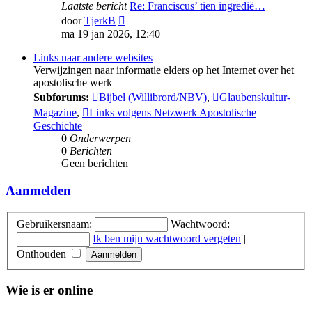
Laatste bericht
Re: Franciscus’ tien ingredië…
Bekijk
door
TjerkB
laatste
ma 19 jan 2026, 12:40
bericht
Links naar andere websites
Verwijzingen naar informatie elders op het Internet over het
apostolische werk
Subforums:
Bijbel (Willibrord/NBV)
,
Glaubenskultur-
Magazine
,
Links volgens Netzwerk Apostolische
Geschichte
0
Onderwerpen
0
Berichten
Geen berichten
Aanmelden
Gebruikersnaam:
Wachtwoord:
Ik ben mijn wachtwoord vergeten
|
Onthouden
Wie is er online