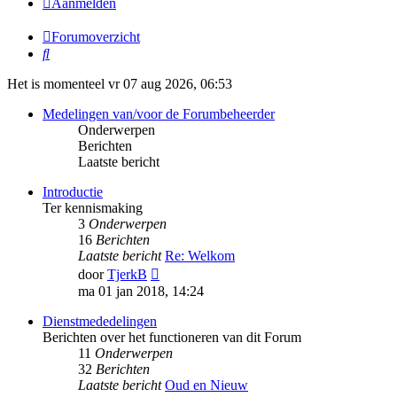
Aanmelden
Forumoverzicht
Zoek
Het is momenteel vr 07 aug 2026, 06:53
Medelingen van/voor de Forumbeheerder
Onderwerpen
Berichten
Laatste bericht
Introductie
Ter kennismaking
3
Onderwerpen
16
Berichten
Laatste bericht
Re: Welkom
Bekijk
door
TjerkB
laatste
ma 01 jan 2018, 14:24
bericht
Dienstmededelingen
Berichten over het functioneren van dit Forum
11
Onderwerpen
32
Berichten
Laatste bericht
Oud en Nieuw