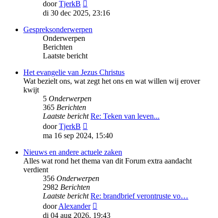
Bekijk
door
TjerkB
laatste
di 30 dec 2025, 23:16
bericht
Gespreksonderwerpen
Onderwerpen
Berichten
Laatste bericht
Het evangelie van Jezus Christus
Wat bezielt ons, wat zegt het ons en wat willen wij erover
kwijt
5
Onderwerpen
365
Berichten
Laatste bericht
Re: Teken van leven...
Bekijk
door
TjerkB
laatste
ma 16 sep 2024, 15:40
bericht
Nieuws en andere actuele zaken
Alles wat rond het thema van dit Forum extra aandacht
verdient
356
Onderwerpen
2982
Berichten
Laatste bericht
Re: brandbrief verontruste vo…
Bekijk
door
Alexander
laatste
di 04 aug 2026, 19:43