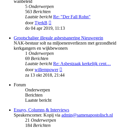
wanbeleid
5
Onderwerpen
563
Berichten
Laatste bericht
Re: "Der Fall Rohn"
Bekijk
door
TjerkB
laatste
do 04 apr 2019, 11:13
bericht
Grootschalige illegale asbestsanering Nieuwegein
NAK-bestuur solt na miljoenenverliezen met gezondheid
kerkgangers en wijkbewoners
1
Onderwerpen
69
Berichten
Laatste bericht
Re: Asbestzaak kerkelijk cent…
Bekijk
door
willempower
laatste
za 13 okt 2018, 21:44
bericht
Forum
Onderwerpen
Berichten
Laatste bericht
Essays, Columns & Interviews
Speakerscorner. Kopij via
admin@samenapostolisch.nl
21
Onderwerpen
184
Berichten