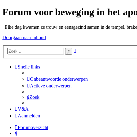
Forum voor beweging in het apo
"Elke dag kwamen ze trouw en eensgezind samen in de tempel, braken 
Doorgaan naar inhoud
Uitgebreid
Zoek
zoeken
Snelle links
Onbeantwoorde onderwerpen
Actieve onderwerpen
Zoek
V&A
Aanmelden
Forumoverzicht
Zoek