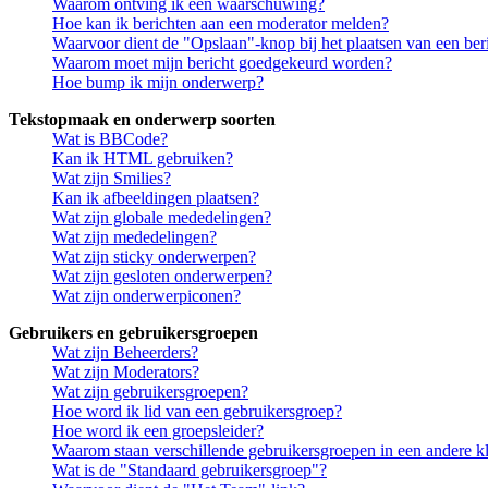
Waarom ontving ik een waarschuwing?
Hoe kan ik berichten aan een moderator melden?
Waarvoor dient de "Opslaan"-knop bij het plaatsen van een ber
Waarom moet mijn bericht goedgekeurd worden?
Hoe bump ik mijn onderwerp?
Tekstopmaak en onderwerp soorten
Wat is BBCode?
Kan ik HTML gebruiken?
Wat zijn Smilies?
Kan ik afbeeldingen plaatsen?
Wat zijn globale mededelingen?
Wat zijn mededelingen?
Wat zijn sticky onderwerpen?
Wat zijn gesloten onderwerpen?
Wat zijn onderwerpiconen?
Gebruikers en gebruikersgroepen
Wat zijn Beheerders?
Wat zijn Moderators?
Wat zijn gebruikersgroepen?
Hoe word ik lid van een gebruikersgroep?
Hoe word ik een groepsleider?
Waarom staan verschillende gebruikersgroepen in een andere k
Wat is de "Standaard gebruikersgroep"?