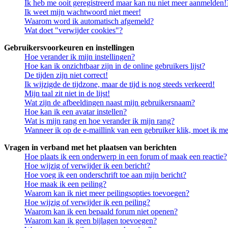
Ik heb me ooit geregistreerd maar kan nu niet meer aanmelden!
Ik weet mijn wachtwoord niet meer!
Waarom word ik automatisch afgemeld?
Wat doet "verwijder cookies"?
Gebruikersvoorkeuren en instellingen
Hoe verander ik mijn instellingen?
Hoe kan ik onzichtbaar zijn in de online gebruikers lijst?
De tijden zijn niet correct!
Ik wijzigde de tijdzone, maar de tijd is nog steeds verkeerd!
Mijn taal zit niet in de lijst!
Wat zijn de afbeeldingen naast mijn gebruikersnaam?
Hoe kan ik een avatar instellen?
Wat is mijn rang en hoe verander ik mijn rang?
Wanneer ik op de e-maillink van een gebruiker klik, moet ik 
Vragen in verband met het plaatsen van berichten
Hoe plaats ik een onderwerp in een forum of maak een reactie?
Hoe wijzig of verwijder ik een bericht?
Hoe voeg ik een onderschrift toe aan mijn bericht?
Hoe maak ik een peiling?
Waarom kan ik niet meer peilingsopties toevoegen?
Hoe wijzig of verwijder ik een peiling?
Waarom kan ik een bepaald forum niet openen?
Waarom kan ik geen bijlagen toevoegen?