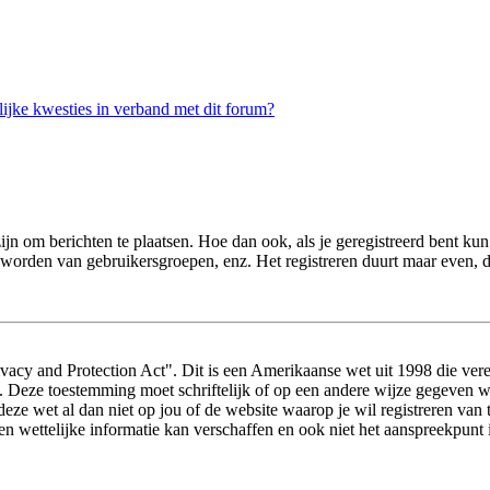
ijke kwesties in verband met dit forum?
zijn om berichten te plaatsen. Hoe dan ook, als je geregistreerd bent ku
d worden van gebruikersgroepen, enz. Het registreren duurt maar even, 
acy and Protection Act". Dit is een Amerikaanse wet uit 1998 die vere
s. Deze toestemming moet schriftelijk of op een andere wijze gegeven 
 deze wet al dan niet op jou of de website waarop je wil registreren va
wettelijke informatie kan verschaffen en ook niet het aanspreekpunt i