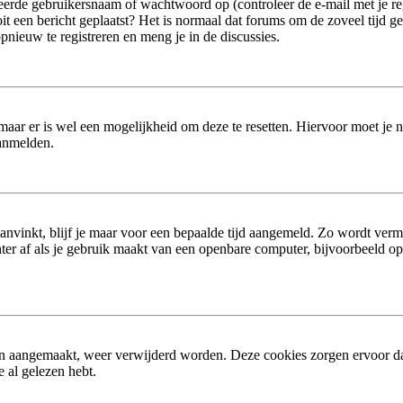
erde gebruikersnaam of wachtwoord op (controleer de e-mail met je reg
 ooit een bericht geplaatst? Het is normaal dat forums om de zoveel tijd 
nieuw te registreren en meng je in de discussies.
 maar er is wel een mogelijkheid om deze te resetten. Hiervoor moet je
aanmelden.
aanvinkt, blijf je maar voor een bepaalde tijd aangemeld. Zo wordt ver
er af als je gebruik maakt van een openbare computer, bijvoorbeeld op sc
ijn aangemaakt, weer verwijderd worden. Deze cookies zorgen ervoor d
 al gelezen hebt.