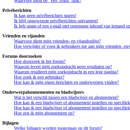
Waarvoor dient de "Het Team"-link?
Privéberichten
Ik kan geen privéberichten sturen!
Ik blijf ongewenste privéberichten ontvangen!
Ik heb spam of een e-mail met ongepaste inhoud van iemand op
Vrienden en vijanden
Waarvoor dient mijn vrienden- en vijandenlijst?
Hoe verwijder of voeg ik gebruikers toe aan mijn vrienden- en/o
Forums doorzoeken
Hoe doorzoek ik het forum?
Waarom levert mijn zoekopdracht geen resultaten op?
Waarom resulteert mijn zoekopdracht in een lege pagina?
Hoe zoek ik een gebruiker?
Hoe kan ik mijn eigen berichten en onderwerpen vinden?
Onderwerpabonnementen en bladwijzers
Wat is het verschil tussen een bladwijzer en abonnement?
Hoe kan ik een bladwijzer of abonnement instellen op specifi
Hoe kan ik een bladwijzer of abonnement instellen op specifie
Hoe zeg ik mijn abonnement op?
Bijlagen
Welke bijlagen worden toegestaan op dit forum?