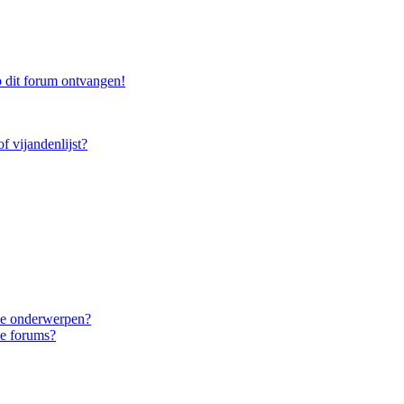
 dit forum ontvangen!
f vijandenlijst?
eke onderwerpen?
ke forums?