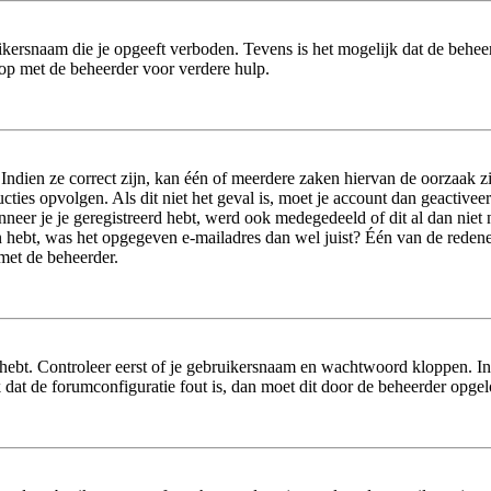
ikersnaam die je opgeeft verboden. Tevens is het mogelijk dat de beheer
op met de beheerder voor verdere hulp.
dien ze correct zijn, kan één of meerdere zaken hiervan de oorzaak zij
tructies opvolgen. Als dit niet het geval is, moet je account dan geact
neer je je geregistreerd hebt, werd ook medegedeeld of dit al dan niet n
 hebt, was het opgegeven e-mailadres dan wel juist? Één van de redenen 
 met de beheerder.
hebt. Controleer eerst of je gebruikersnaam en wachtwoord kloppen. In
jk dat de forumconfiguratie fout is, dan moet dit door de beheerder opge