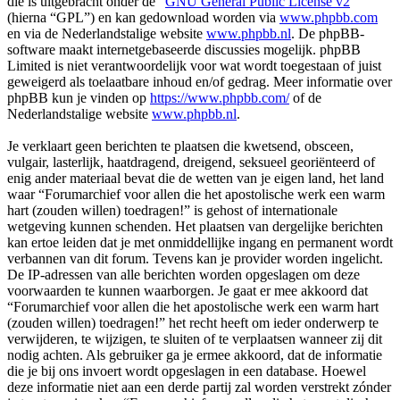
die is uitgebracht onder de “
GNU General Public License v2
”
(hierna “GPL”) en kan gedownload worden via
www.phpbb.com
en via de Nederlandstalige website
www.phpbb.nl
. De phpBB-
software maakt internetgebaseerde discussies mogelijk. phpBB
Limited is niet verantwoordelijk voor wat wordt toegestaan of juist
geweigerd als toelaatbare inhoud en/of gedrag. Meer informatie over
phpBB kun je vinden op
https://www.phpbb.com/
of de
Nederlandstalige website
www.phpbb.nl
.
Je verklaart geen berichten te plaatsen die kwetsend, obsceen,
vulgair, lasterlijk, haatdragend, dreigend, seksueel georiënteerd of
enig ander materiaal bevat die de wetten van je eigen land, het land
waar “Forumarchief voor allen die het apostolische werk een warm
hart (zouden willen) toedragen!” is gehost of internationale
wetgeving kunnen schenden. Het plaatsen van dergelijke berichten
kan ertoe leiden dat je met onmiddellijke ingang en permanent wordt
verbannen van dit forum. Tevens kan je provider worden ingelicht.
De IP-adressen van alle berichten worden opgeslagen om deze
voorwaarden te kunnen waarborgen. Je gaat er mee akkoord dat
“Forumarchief voor allen die het apostolische werk een warm hart
(zouden willen) toedragen!” het recht heeft om ieder onderwerp te
verwijderen, te wijzigen, te sluiten of te verplaatsen wanneer zij dit
nodig achten. Als gebruiker ga je ermee akkoord, dat de informatie
die je bij ons invoert wordt opgeslagen in een database. Hoewel
deze informatie niet aan een derde partij zal worden verstrekt zónder