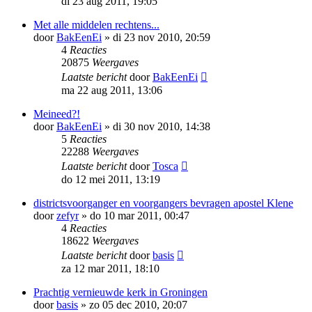
di 23 aug 2011, 19:05
Met alle middelen rechtens...
door
BakEenEi
»
di 23 nov 2010, 20:59
4
Reacties
20875
Weergaves
Laatste bericht
door
BakEenEi
ma 22 aug 2011, 13:06
Meineed?!
door
BakEenEi
»
di 30 nov 2010, 14:38
5
Reacties
22288
Weergaves
Laatste bericht
door
Tosca
do 12 mei 2011, 13:19
districtsvoorganger en voorgangers bevragen apostel Klene
door
zefyr
»
do 10 mar 2011, 00:47
4
Reacties
18622
Weergaves
Laatste bericht
door
basis
za 12 mar 2011, 18:10
Prachtig vernieuwde kerk in Groningen
door
basis
»
zo 05 dec 2010, 20:07