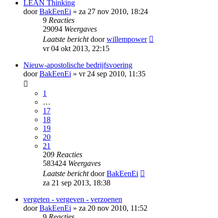
LEAN Thinking
door
BakEenEi
»
za 27 nov 2010, 18:24
9
Reacties
29094
Weergaves
Laatste bericht
door
willempower
vr 04 okt 2013, 22:15
Nieuw-apostolische bedrijfsvoering
door
BakEenEi
»
vr 24 sep 2010, 11:35
1
…
17
18
19
20
21
209
Reacties
583424
Weergaves
Laatste bericht
door
BakEenEi
za 21 sep 2013, 18:38
vergeten - vergeven - verzoenen
door
BakEenEi
»
za 20 nov 2010, 11:52
9
Reacties