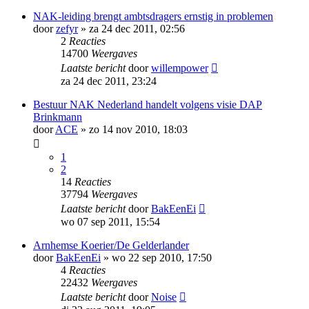
NAK-leiding brengt ambtsdragers ernstig in problemen
door
zefyr
»
za 24 dec 2011, 02:56
2
Reacties
14700
Weergaves
Laatste bericht
door
willempower
za 24 dec 2011, 23:24
Bestuur NAK Nederland handelt volgens visie DAP
Brinkmann
door
ACE
»
zo 14 nov 2010, 18:03
1
2
14
Reacties
37794
Weergaves
Laatste bericht
door
BakEenEi
wo 07 sep 2011, 15:54
Arnhemse Koerier/De Gelderlander
door
BakEenEi
»
wo 22 sep 2010, 17:50
4
Reacties
22432
Weergaves
Laatste bericht
door
Noise