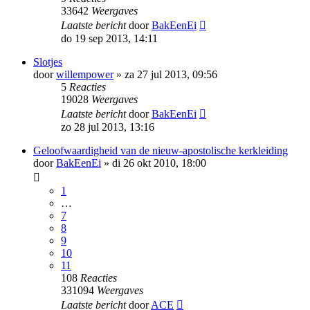
33642
Weergaves
Laatste bericht
door
BakEenEi
do 19 sep 2013, 14:11
Slotjes
door
willempower
»
za 27 jul 2013, 09:56
5
Reacties
19028
Weergaves
Laatste bericht
door
BakEenEi
zo 28 jul 2013, 13:16
Geloofwaardigheid van de nieuw-apostolische kerkleiding
door
BakEenEi
»
di 26 okt 2010, 18:00
1
…
7
8
9
10
11
108
Reacties
331094
Weergaves
Laatste bericht
door
ACE