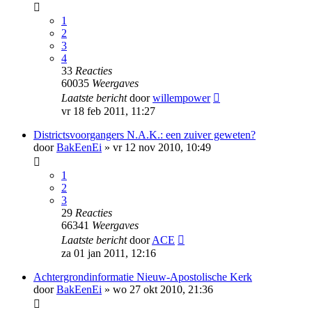
1
2
3
4
33
Reacties
60035
Weergaves
Laatste bericht
door
willempower
vr 18 feb 2011, 11:27
Districtsvoorgangers N.A.K.: een zuiver geweten?
door
BakEenEi
»
vr 12 nov 2010, 10:49
1
2
3
29
Reacties
66341
Weergaves
Laatste bericht
door
ACE
za 01 jan 2011, 12:16
Achtergrondinformatie Nieuw-Apostolische Kerk
door
BakEenEi
»
wo 27 okt 2010, 21:36